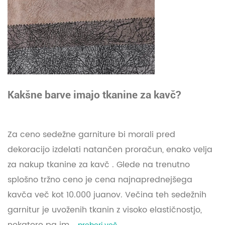
Kakšne barve imajo tkanine za kavč?
Za ceno sedežne garniture bi morali pred
dekoracijo izdelati natančen proračun, enako velja
za nakup tkanine za kavč . Glede na trenutno
splošno tržno ceno je cena najnaprednejšega
kavča več kot 10.000 juanov. Večina teh sedežnih
garnitur je uvoženih tkanin z visoko elastičnostjo,
nekatere pa im...