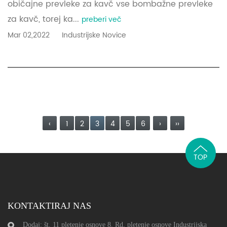
običajne prevleke za kavč vse bombažne prevleke
za kavč, torej ka...
preberi več
Mar 02,2022
Industrijske Novice
‹
1
2
3
4
5
6
›
››
TOP
KONTAKTIRAJ NAS
Dodaj: št. 11 pletenje osnove 8. Rd, pletenje osnove Industrijska