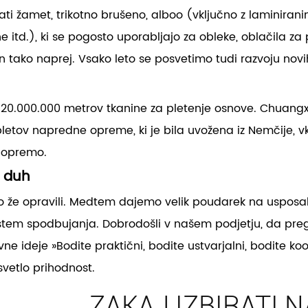
ti žamet, trikotno brušeno, alboo (vključno z laminirani
ne itd.), ki se pogosto uporabljajo za obleke, oblačila za pr
in tako naprej. Vsako leto se posvetimo tudi razvoju novi
 20.000.000 metrov tkanine za pletenje osnove. Chuangxi
tov napredne opreme, ki je bila uvožena iz Nemčije, vklj
 opremo.
i duh
o že opravili. Medtem dajemo velik poudarek na usposabl
istem spodbujanja. Dobrodošli v našem podjetju, da pr
e ideje »Bodite praktični, bodite ustvarjalni, bodite koo
vetlo prihodnost.
ZAKAJ IZBIRATI 