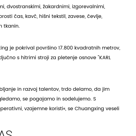
mi, dvostranskimi, žakardnimi, izgorevalnimi,
osti čas, kavč, hišni tekstil, zavese, čevlje,
h tkanin.
ng je pokrival površino 17.800 kvadratnih metrov,
učno s hitrimi stroji za pletenje osnove "KARL
janje in razvoj talentov, trdo delamo, da jim
egledamo, se pogajamo in sodelujemo. S
perativni, vzajemne koristi«, se Chuangxing veseli
NAS