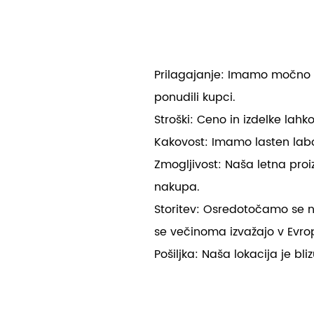
Prilagajanje: Imamo močno eki
ponudili kupci.
Stroški: Ceno in izdelke la
Kakovost: Imamo lasten labor
Zmogljivost: Naša letna proiz
nakupa.
Storitev: Osredotočamo se na
se večinoma izvažajo v Evro
Pošiljka: Naša lokacija je bl