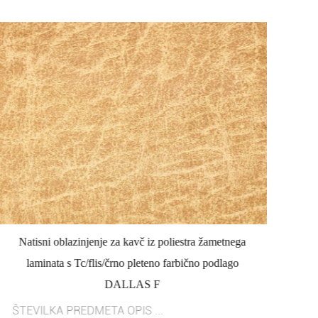
Natisni oblazinjenje za kavč iz poliestra žametnega
T
laminata s Tc/flis/črno pleteno farbično podlago
DALLAS F
ŠTEVILKA PREDMETA OPIS ...
ŠT