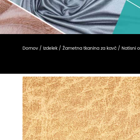
Domov
/
Izdelek
/
Žametna tkanina za kavč
/
Natisni 