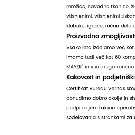
mrežico, navadno tkanino, zla
vtisnjenimi, vtisnjenimi tiska
klobuke, igrače, ročna dela 
Proizvodna zmogljivost
Vsako leto izdelamo več kot
imamo tudi več kot 60 komple
MAYER" in vso drugo končno
Kakovost in podjetnišk
Certifikat Bureau Veritas sm
ponudimo dobro okolje in s
podpiranjem takšne operativn
sodelovanja s strankami za s