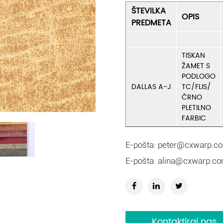
ŠTEVILKA
OPIS
PREDMETA
TISKAN
ŽAMET S
PODLOGO
DALLAS A-J
TC/FLIS/
ČRNO
PLETILNO
FARBIC
E-pošta:
peter@cxwarp.c
E-pošta:
alina@cxwarp.c
Kontaktiraj nas