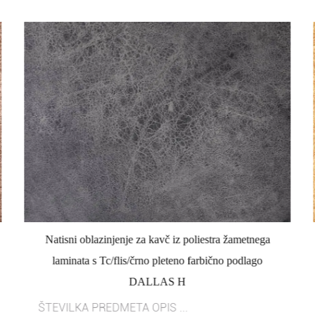
Natisni oblazinjenje za kavč iz poliestra žametnega
laminata s Tc/flis/črno pleteno farbično podlago
DALLAS H
ŠTEVILKA PREDMETA OPIS ...