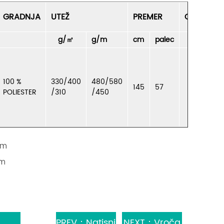
GRADNJA
UTEŽ
PREMER
OPOMBE
g/㎡
g/m
cm
palec
100 %
330/400
480/580
145
57
POLIESTER
/310
/450
om
om
PREV：Natisni
NEXT：Vroča