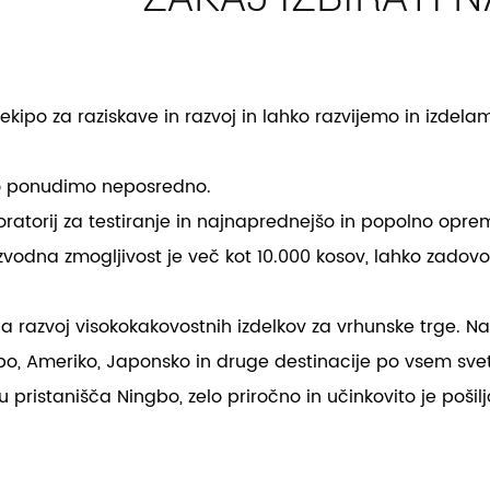
po za raziskave in razvoj in lahko razvijemo in izdelamo i
hko ponudimo neposredno.
atorij za testiranje in najnaprednejšo in popolno oprem
vodna zmogljivost je več kot 10.000 kosov, lahko zadovolj
 razvoj visokokakovostnih izdelkov za vrhunske trge. Na
po, Ameriko, Japonsko in druge destinacije po vsem sve
izu pristanišča Ningbo, zelo priročno in učinkovito je poši