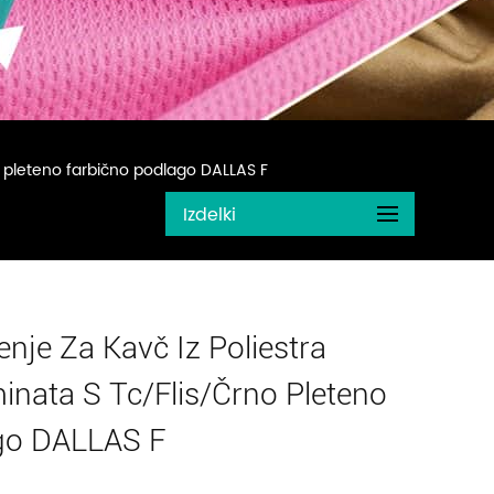
no pleteno farbično podlago DALLAS F
Izdelki
enje Za Kavč Iz Poliestra
nata S Tc/flis/črno Pleteno
go DALLAS F