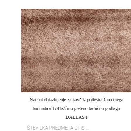
ga
Natisni oblazinjenje za kavč iz poliestra žametnega
o
laminata s Tc/flis/črno pleteno farbično podlago
DALLAS I
ŠTEVILKA PREDMETA OPIS ...