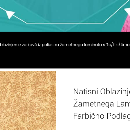
oblazinjenje za kavč iz poliestra žametnega laminata s Tc/flis/čr
Natisni Oblazinj
Žametnega Lami
Farbično Podla