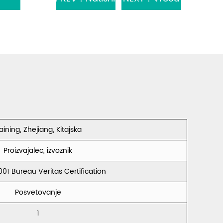
oblazinjenje
razprodaja
za kavč iz
laminiranega
poliestra
žakardnega
žametnega
kavča na
laminata s
srednjem
Tc/flis/črno
vzhodu,
aining, Zhejiang, Kitajska
Proizvajalec, izvoznik
pleteno
poliester,
001 Bureau Veritas Certification
farbično
žamet CXTV
Posvetovanje
podlago
1
DALLAS H