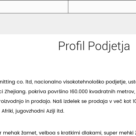
Profil Podjetja
ting co. ltd, nacionalno visokotehnološko podjetje, ust
ci Zhejiang. pokriva površino 160.000 kvadratnih metrov, z
oizvodnjo in prodajo. Naš izdelek se prodaja v več kot 1
 Afriki, jugovzhodni Aziji itd.
mehak žamet, velboa s kratkimi dlakami, super mehki ža