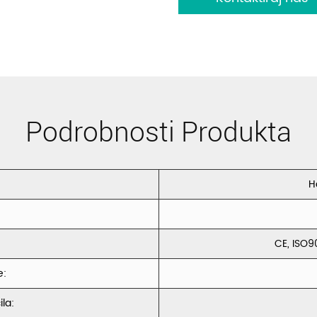
Podrobnosti Produkta
H
CE, ISO9
e:
la: