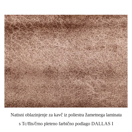
Natisni oblazinjenje za kavč iz poliestra žametnega laminata
s Tc/flis/črno pleteno farbično podlago DALLAS I