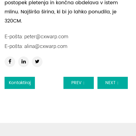
postopek pletenja in končna obdelava v istem
mlinu. Najširša širina, ki bi jo lahko ponudila, je
320CM.
E-pošta:
peter@cxwarp.com
E-pošta:
alina@cxwarp.com
Kontaktiraj
PREV：
NEXT：
nas
PFP/PFD
PFP/PFD