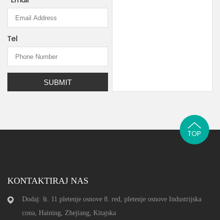
*
Email
Tel
TOP
KONTAKTIRAJ NAS
Dodaj: št. 11 pletenje osnove 8. red, pletenje osnove Industrijska
cona, Haining, Zhejiang, Kitajska