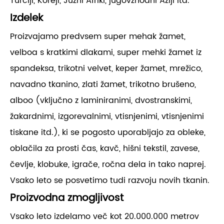
Turčiji, Koreji, Južni Afriki, jugovzhodni Aziji itd.
Izdelek
Proizvajamo predvsem super mehak žamet,
velboa s kratkimi dlakami, super mehki žamet iz
spandeksa, trikotni velvet, keper žamet, mrežico,
navadno tkanino, zlati žamet, trikotno brušeno,
alboo (vključno z laminiranimi, dvostranskimi,
žakardnimi, izgorevalnimi, vtisnjenimi, vtisnjenimi
tiskane itd.), ki se pogosto uporabljajo za obleke,
oblačila za prosti čas, kavč, hišni tekstil, zavese,
čevlje, klobuke, igrače, ročna dela in tako naprej.
Vsako leto se posvetimo tudi razvoju novih tkanin.
Proizvodna zmogljivost
Vsako leto izdelamo več kot 20.000.000 metrov