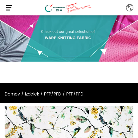
Domov
/
Izdelek
/
PFP/PFD
/
PFP/PFD